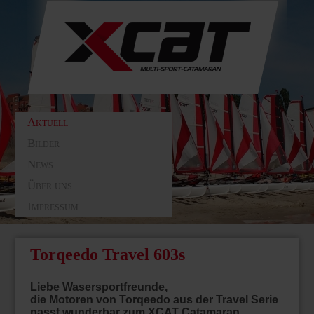
Aktuell
Bilder
News
Über uns
Impressum
Torqeedo Travel 603s
Liebe Wasersportfreunde,
die Motoren von Torqeedo aus der Travel Serie
passt wunderbar zum XCAT Catamaran.